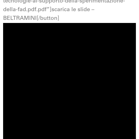
tecnologie-al-supporto-della-sperimentazione-
della-fad.pdf.pdf”]scarica le slide –
BELTRAMINI[/button]