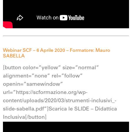
Webinar SCF – 6 Aprile 2020 – Formatore: Mauro
SABELLA
[button color=”yellow” size=”normal”
alignment=”none” rel=”follow”
openin=”samewindow”
url=”https://scformazione.org/wp-
content/uploads/2020/03/strumenti-inclusivi_-
slide-sabella.pdf”]Scarica le SLIDE – Didattica
Inclusiva[/button]