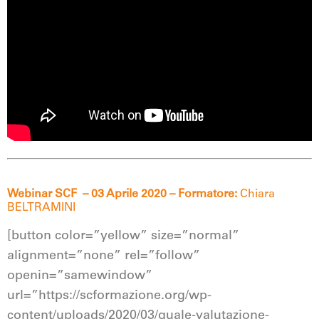
Webinar SCF – 03 Aprile 2020 – Formatore:
Chiara
BELTRAMINI
[button color=”yellow” size=”normal”
alignment=”none” rel=”follow”
openin=”samewindow”
url=”https://scformazione.org/wp-
content/uploads/2020/03/quale-valutazione-