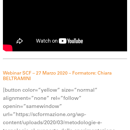
Webinar SCF – 27 Marzo 2020 – Formatore: Chiara
BELTRAMINI
[button color=”yellow” size=”normal”
alignment=”none” rel=”follow”
openin=”samewindow”
url=”https://scformazione.org/wp-
content/uploads/2020/03/metodologie-e-